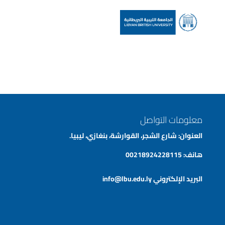
معلومات التواصل
العنوان: شارع الشجر، القوارشة، بنغازي، ليبيا.
هانف:
00218924228115
البريد الإلكتروني
info@lbu.edu.ly