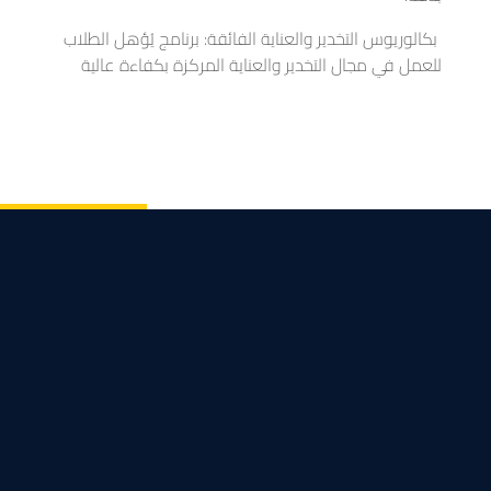
بكالوريوس
التخدير والعناية الفائقة: برنامج يُؤهل الطلاب
للعمل في مجال التخدير والعناية المركزة بكفاءة عالية