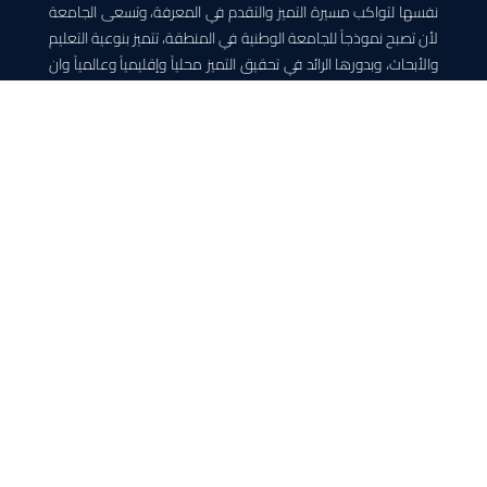
نفسها لتواكب مسيرة التميز والتقدم في المعرفة، وتسعى الجامعة
لأن تصبح نموذجاً للجامعة الوطنية في المنطقة، تتميز بنوعية التعليم
والأبحاث، وبدورها الرائد في تحقيق التميز محلياً وإقليمياً وعالمياً وان
تساهم في دفع عجلة التنمية المستدامة في بلادنا الحبيبة.
خريطة الموقع
عن الجامعة
Faculty
تواصل معنا
تواصل معنا
شارع الشجر، القوارشة، بنغازي، ليبيا.
+21924228115
info@lbu.edu.ly