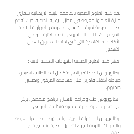
تُعد كلية العلوم الصحية بالجامعة الليبية البريطانية ببنغازي
منارةً للعلم والمعرفة في مجال الرعاية الصحية، حيث تُقدم
لطلابها فرصةً ثمينةً لاكتساب المعرفة والمهارات اللازمة
للتميز في هذا المجال الحيوي. وتضم الكلية البرامج
الأكاديمية المُتميزة التي تُلبي احتياجات سوق العمل
المُتطور
تمنح كلية العلوم الصحية الشهادات العلمية الاتية :
بكالوريوس
الصيدلة: برنامج مُتكامل يُعد الطلاب ليصبحوا
صيادلة أكفاء قادرين على مُساعدة المرضى وتحسين
صحتهم.
بكالوريوس
طب وجراحة الأسنان: برنامج مُتخصص يُركز
على تقديم رعاية صحية فموية مُتكاملة للمرضى.
بكالوريوس
المختبرات الطبية: برنامج يُزود الطلاب بالمعرفة
والمهارات اللازمة لإجراء التحاليل الطبية وتفسير نتائجها
بدقة.